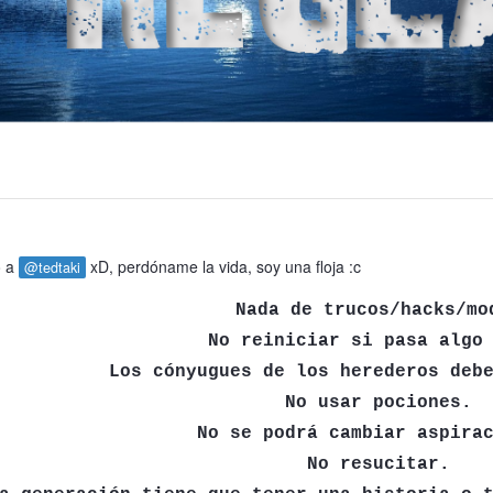
o a
xD, perdóname la vida, soy una floja :c
@tedtaki
Nada de trucos/hacks/mo
No reiniciar si pasa algo
Los cónyugues de los herederos deb
No usar pociones.
No se podrá cambiar aspira
No resucitar.