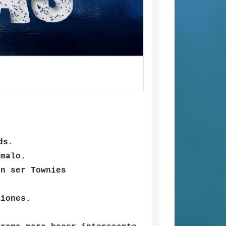
ds.
 malo.
en ser Townies
ciones.