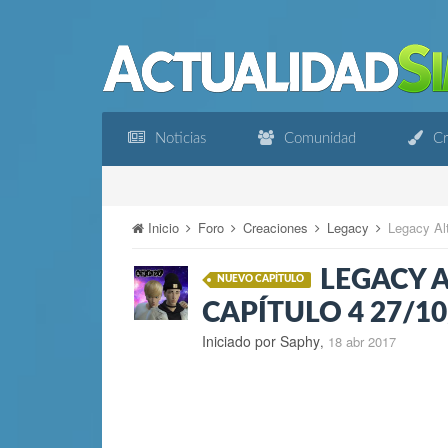
Noticias
Comunidad
Cr
Inicio
Foro
Creaciones
Legacy
Legacy Al
LEGACY A
NUEVO CAPÍTULO
CAPÍTULO 4 27/10
Iniciado por Saphy
,
18 abr 2017