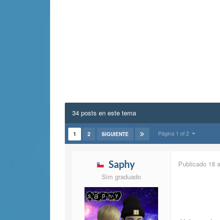
34 posts en este tema
Página 1 of 2
1
2
SIGUIENTE
Publicado
18 
Saphy
Sim graduado