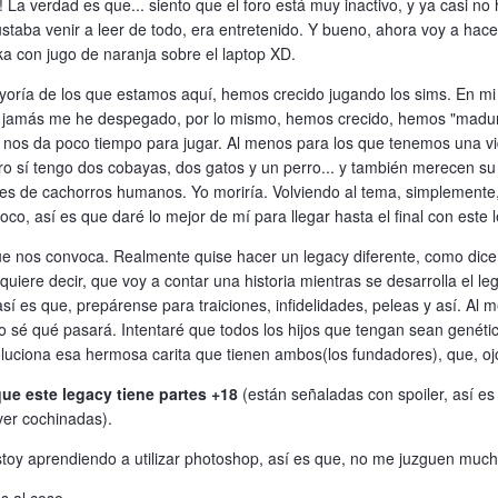
! La verdad es que... siento que el foro está muy inactivo, y ya casi no
staba venir a leer de todo, era entretenido. Y bueno, ahora voy a hacer
a con jugo de naranja sobre el laptop XD.
yoría de los que estamos aquí, hemos crecido jugando los sims. En mi 
 y jamás me he despegado, por lo mismo, hemos crecido, hemos "madu
 nos da poco tiempo para jugar. Al menos para los que tenemos una vi
o sí tengo dos cobayas, dos gatos y un perro... y también merecen su
es de cachorros humanos. Yo moriría. Volviendo al tema, simplement
co, así es que daré lo mejor de mí para llegar hasta el final con este 
que nos convoca. Realmente quise hacer un legacy diferente, como dice
o quiere decir, que voy a contar una historia mientras se desarrolla el 
sí es que, prepárense para traiciones, infidelidades, peleas y así. Al
o sé qué pasará. Intentaré que todos los hijos que tengan sean genéti
uciona esa hermosa carita que tienen ambos(los fundadores), que, ojo
ue este legacy tiene partes +18
(están señaladas con spoiler, así es
 ver cochinadas).
stoy aprendiendo a utilizar photoshop, así es que, no me juzguen much