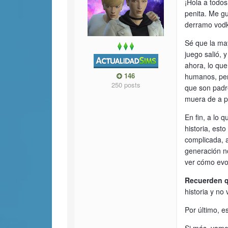
¡Hola a todos
penita. Me gu
derramo vodk
Sé que la ma
juego salió,
ahora, lo que
146
humanos, per
250 posts
que son padr
muera de a po
En fin, a lo 
historia, est
complicada, a
generación n
ver cómo evol
Recuerden q
historia y no
Por último, e