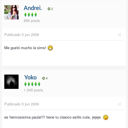
Andrei.
2
856 posts
Publicado
5 jun 2009
Me gustó mucho la sims!
Yoko
4
1.545 posts
Publicado
5 jun 2009
es hermosisima paula!!!! tiene tu clasico estilo cute, jejeje.