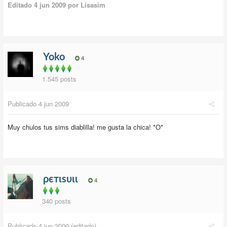
Editado
4 jun 2009
por Lisasim
Yoko
4
1.545 posts
Publicado
4 jun 2009
Muy chulos tus sims diablilla! me gusta la chica! *O*
ρєтιѕυιι
4
340 posts
Publicado
4 jun 2009
(editado)