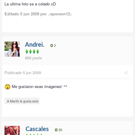
La ultima foto se a colado xD
Editado
5 jun 2009
por .:sporeon12:.
Andrei.
2
856 posts
Publicado
5 jun 2009
Me gustaron esas imagenes! ^^
A MariG le gusta esto
Cascales
20