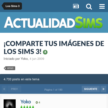
Los Sims 3
¡COMPARTE TUS IMÁGENES DE
LOS SIMS 3!
Iniciado por Yoko
,
4 jun 2009
sims3
4.733 posts en este tema
PREV
SIGUIENTE
Página 1 of 190
Yoko
4