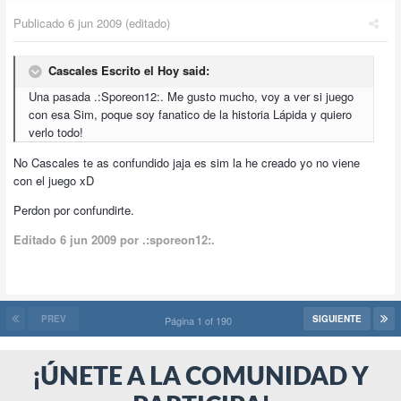
Publicado
6 jun 2009
(editado)
Cascales Escrito el Hoy said:
Una pasada .:Sporeon12:. Me gusto mucho, voy a ver si juego
con esa Sim, poque soy fanatico de la historia Lápida y quiero
verlo todo!
No Cascales te as confundido jaja es sim la he creado yo no viene
con el juego xD
Perdon por confundirte.
Editado
6 jun 2009
por .:sporeon12:.
PREV
SIGUIENTE
Página 1 of 190
¡ÚNETE A LA COMUNIDAD Y