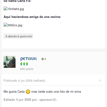
Se llama Carla Fiz
:
Aqui haciendose amiga de una vecina:
A albanita le gusta esto
ρєтιѕυιι
4
340 posts
Publicado
4 jun 2009
(editado)
Me gusta Carla
mas tarde subo una foto de mi sims
Editado
4 jun 2009
por .:sporeon12:.