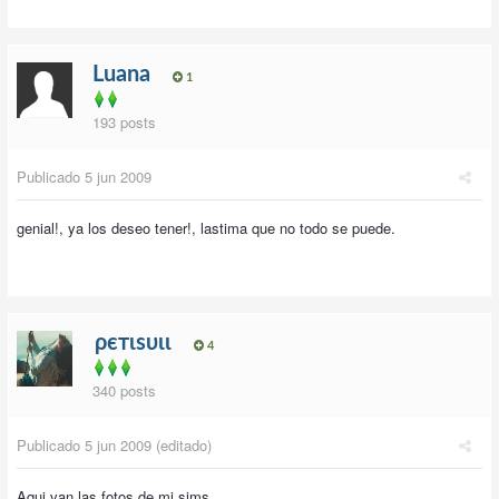
Luana
1
193 posts
Publicado
5 jun 2009
genial!, ya los deseo tener!, lastima que no todo se puede.
ρєтιѕυιι
4
340 posts
Publicado
5 jun 2009
(editado)
Aqui van las fotos de mi sims