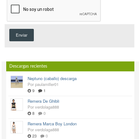
Enviar
Descargas recientes
Neptuno (caballo) descarga
Por paulamiller01
9
1
Remera De Ghibli
Por verdolaga888
8
0
Remera Marca Boy London
Por verdolaga888
23
0