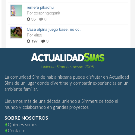
remera pikachu
Por xxspringxxpink
35
0
Casa alpina juego base, no cc.
Por eli23
197
3
Uniendo Simmers desde 2005
La comunidad Sim de habla hispana puede disfrutar en Actualidad
Sims de un lugar donde divertirse y compartir experiencias en un
ambiente familiar.
Llevamos más de una década uniendo a Simmers de todo el
mundo y colaborando en grandes proyectos.
SOBRE NOSOTROS
Quiénes somos
Contacto