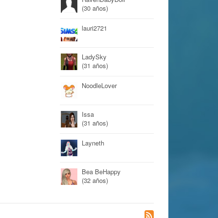
(30 años)
lauri2721
LadySky
(31 años)
NoodleLover
Issa
(31 años)
Layneth
Bea BeHappy
(32 años)