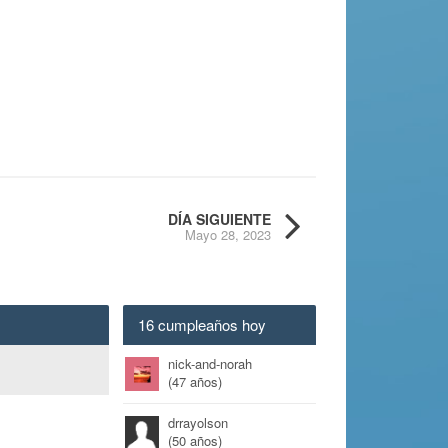
DÍA SIGUIENTE
Mayo 28, 2023
16 cumpleaños hoy
nick-and-norah
(47 años)
drrayolson
(50 años)