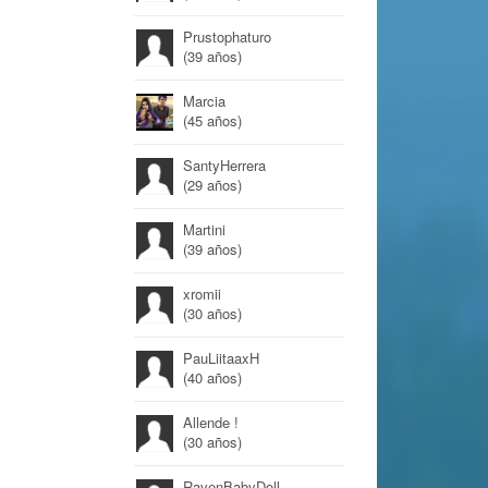
Prustophaturo
(39 años)
Marcia
(45 años)
SantyHerrera
(29 años)
Martini
(39 años)
xromii
(30 años)
PauLiitaaxH
(40 años)
Allende !
(30 años)
RavenBabyDoll