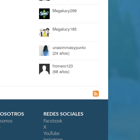
Megalucy299
Megalucy185
unasimmasypunto
(24 años)
fromero123
(68 años)
NOSOTROS
REDES SOCIALES
 somos
Facebook
o
X
YouTube
Instagram