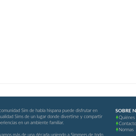
comunidad Sim de habla hispana puede disfrutar en
SOBRE 
ualidad Sims de un lugar donde divertirse y compartir
Quiénes
eriencias en un ambiente familiar.
Contact
Normas
vamos más de una década uniendo a Simmers de todo