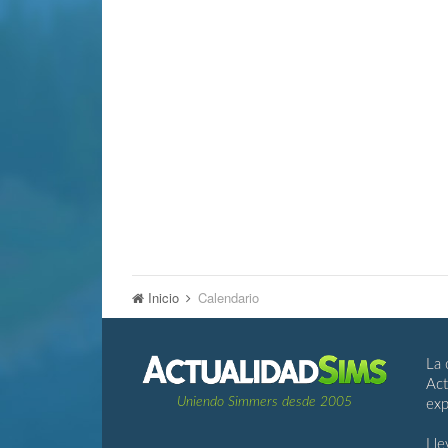
Inicio
Calendario
La 
Act
Uniendo Simmers desde 2005
exp
Lle