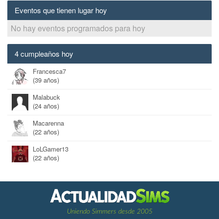
Eventos que tienen lugar hoy
No hay eventos programados para hoy
4 cumpleaños hoy
Francesca7
(39 años)
Malabuck
(24 años)
Macarenna
(22 años)
LoLGamer13
(22 años)
Uniendo Simmers desde 2005