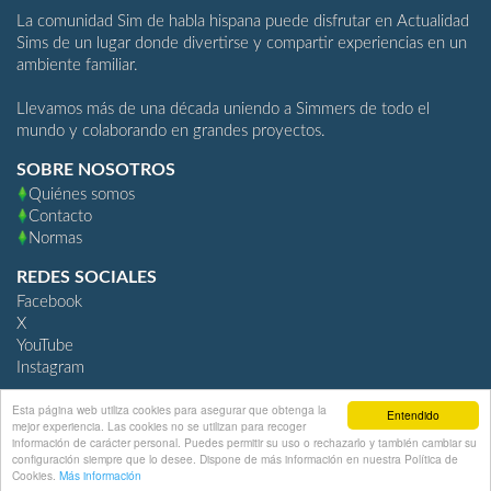
La comunidad Sim de habla hispana puede disfrutar en Actualidad
Sims de un lugar donde divertirse y compartir experiencias en un
ambiente familiar.
Llevamos más de una década uniendo a Simmers de todo el
mundo y colaborando en grandes proyectos.
SOBRE NOSOTROS
Quiénes somos
Contacto
Normas
REDES SOCIALES
Facebook
X
YouTube
Instagram
Esta página web utiliza cookies para asegurar que obtenga la
Entendido
mejor experiencia. Las cookies no se utilizan para recoger
ActualidadSims.com
información de carácter personal. Puedes permitir su uso o rechazarlo y también cambiar su
configuración siempre que lo desee. Dispone de más información en nuestra Política de
Community Software by Invision Power Services, Inc.
Cookies.
Más información