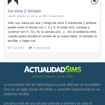
los sims 2 teclado
cap95 añadió un tema en
Mis Creaciones
hola, soy nueva por aca :) tengo los sims 2 mansiones y jardines,
puedo correr el tiempo con 1, 2 y 3, el modo vivir, comprar y
construir con f1, f2 y f3, la camara con , y . etc el problema entra
cuando quiero escribir el nombre de un nuevo bebe, mi teclado no
escribe, y luego cua...
6 jul 2020
2 respuestas
Uniendo Simmers desde 2005
La comunidad Sim de habla hispana puede disfrutar en Actualidad
Sims de un lugar donde divertirse y compartir experiencias en un
ambiente familiar.
Llevamos más de una década uniendo a Simmers de todo el