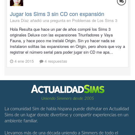
Jugar los Sims 3 sin CD con expansión
Laura Díaz añadió una pregunta en
Problemas de Los Sims 3
Hola Resulta que hace un par de años compré los Sims 3
originales Deluxe con las expansiones Triunfadores y Vaya
Fauna, y hace poco me instalé Origin. Sin yo hacer nada se
instalaron solitas las expansiones en Origin, pero ahora que voy a
registrar el número serial para poder jugar sin CD me apa...
4 ene 2015
4 respuestas
Uniendo Simmers desde 2005
La comunidad Sim de habla hispana puede disfrutar en Actualidad
Sims de un lugar donde divertirse y compartir experiencias en un
ambiente familiar.
Llevamos más de una década uniendo a Simmers de todo el