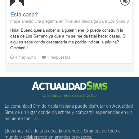
Esta casa?
mape añadió una pregunta en
Pide una descarga para Los Sims 3
Hola! Bueno,quería saber si alguien tiene (o puede construir) la
casa de Los Serrano,ya que a mi se me da fatal hacer casas. Si
alguien sabe donde descargarla me podría indicar la página?
Gracias!!!
4 may 2015
7 respuestas
Uniendo Simmers desde 2005
La comunidad Sim de habla hispana puede disfrutar en Actualidad
Sims de un lugar donde divertirse y compartir experiencias en un
ambiente familiar.
Llevamos más de una década uniendo a Simmers de todo el
mundo y colaborando en grandes proyectos.