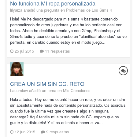
No funciona MI ropa personalizada
lilyaiza añadió una pregunta en
Problemas de Los Sims 4
Hola! Me he descargado para mis sims 4 bastante contenido
personalizado de otros jugadores y me ha ido perfecto casi con
todos. Ahora he decidido crearla yo con Gimp, Photoshop y el
Sims4studio y cuando se la pruebo en "planificar atuendos" se ve
perfecta, en cambio cuando estoy en el modo juego...
25 jul 2015
11 respuestas
CREA UN SIM SIN CC. RETO
Lauumiaw añadió un tema en
Mis Creaciones
Hola a todos! Hoy se me ocurrió hacer un reto, y es crear un sim
sin absolutamente nada de contenido personalizado. Os acordáis
cuando fue la ultima vez que creasteis algo sin ninguna
descarga? Aquí tenéis mi sim sin nada de CC, espero que os
guste y lo disfrutéis! Y si os animáis a hacer el vu...
12 jun 2015
9 respuestas