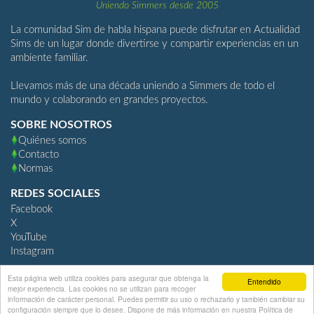
Uniendo Simmers desde 2005
La comunidad Sim de habla hispana puede disfrutar en Actualidad
Sims de un lugar donde divertirse y compartir experiencias en un
ambiente familiar.
Llevamos más de una década uniendo a Simmers de todo el
mundo y colaborando en grandes proyectos.
SOBRE NOSOTROS
Quiénes somos
Contacto
Normas
REDES SOCIALES
Facebook
X
YouTube
Instagram
Esta página web utiliza cookies para asegurar que obtenga la
Entendido
mejor experiencia. Las cookies no se utilizan para recoger
ActualidadSims.com
información de carácter personal. Puedes permitir su uso o rechazarlo y también cambiar su
configuración siempre que lo desee. Dispone de más información en nuestra Política de
Community Software by Invision Power Services, Inc.