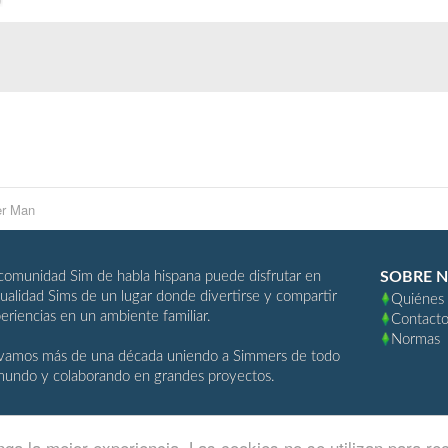
r Man
comunidad Sim de habla hispana puede disfrutar en
SOBRE 
ualidad Sims de un lugar donde divertirse y compartir
Quiénes
eriencias en un ambiente familiar.
Contact
Normas
vamos más de una década uniendo a Simmers de todo
mundo y colaborando en grandes proyectos.
ga la mejor experiencia. Las cookies no se utilizan para re