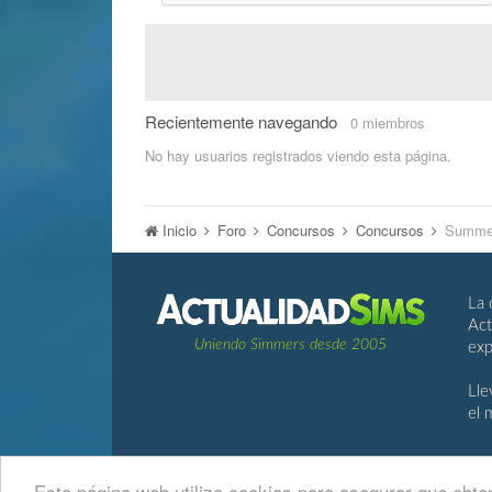
Recientemente navegando
0 miembros
No hay usuarios registrados viendo esta página.
Inicio
Foro
Concursos
Concursos
Summe
La 
Act
Uniendo Simmers desde 2005
exp
Lle
el 
Esta página web utiliza cookies para asegurar que obten