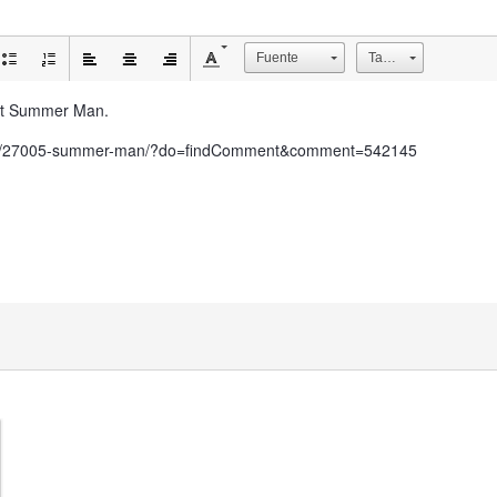
Fuente
Tamaño
g at Summer Man.
opic/27005-summer-man/?do=findComment&comment=542145