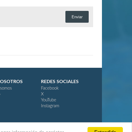
Enviar
NOSOTROS
REDES SOCIALES
 somos
Facebook
o
X
YouTube
Instagram
Entendido
coger información de carácter