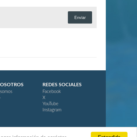
Enviar
NOSOTROS
REDES SOCIALES
 somos
Facebook
o
X
YouTube
Instagram
Entendido
coger información de carácter