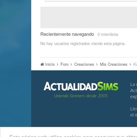
Recientemente navegando
0 miembros
No hay usuarios registrados viendo esta página.
Inicio
Foro
Creaciones
Mis Creaciones
K
La 
Act
Uniendo Simmers desde 2005
exp
Lle
el 
Esta página web utiliza cookies para asegurar que obten