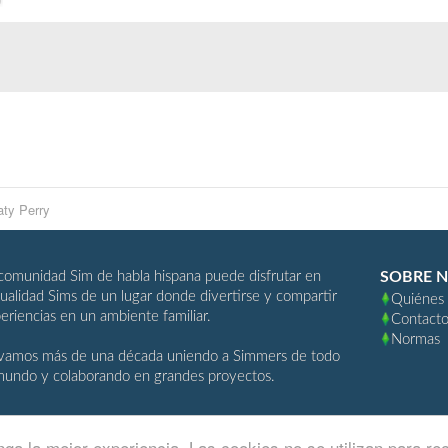
aty Perry
comunidad Sim de habla hispana puede disfrutar en
SOBRE 
ualidad Sims de un lugar donde divertirse y compartir
Quiénes
eriencias en un ambiente familiar.
Contact
Normas
vamos más de una década uniendo a Simmers de todo
mundo y colaborando en grandes proyectos.
ga la mejor experiencia. Las cookies no se utilizan para re