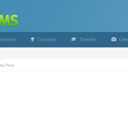
eaciones
Concursos
Tutoriales
Galer
aty Perry