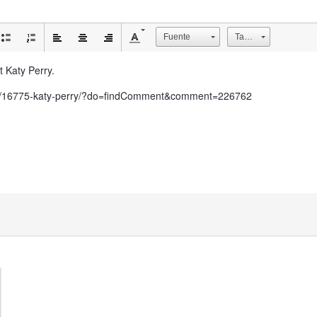
Fuente
Tamaño
t Katy Perry.
pic/16775-katy-perry/?do=findComment&comment=226762