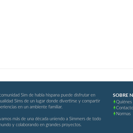
comunidad Sim de habla hispana puede disfrutar en
SOBRE 
ualidad Sims de un lugar donde divertirse y compartir
Quiénes
eriencias en un ambiente familiar.
Contact
Normas
vamos más de una década uniendo a Simmers de todo
mundo y colaborando en grandes proyectos.