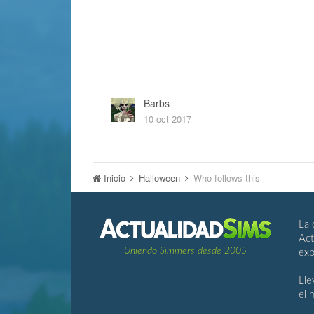
Barbs
10 oct 2017
Inicio
Halloween
Who follows this
La 
Act
Uniendo Simmers desde 2005
exp
Lle
el 