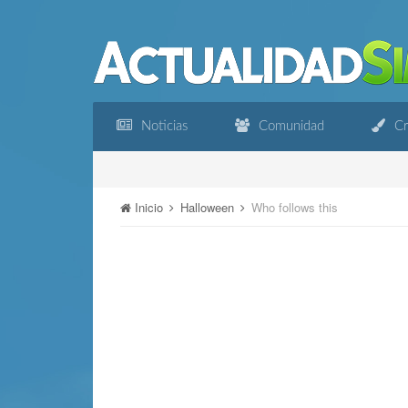
Noticias
Comunidad
Cr
Inicio
Halloween
Who follows this