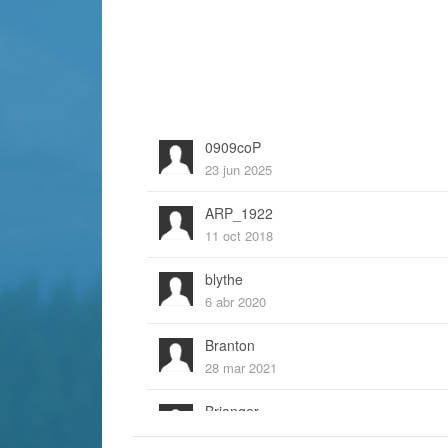
0909coP
23 jun 2025
ARP_1922
11 oct 2018
blythe
6 abr 2020
Branton
28 mar 2021
Brianger
7 dic 2020